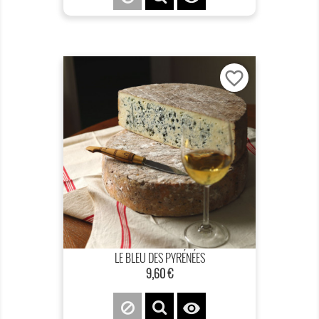
favorite_border
LE BLEU DES PYRÉNÉES
9,60 €
Prix
