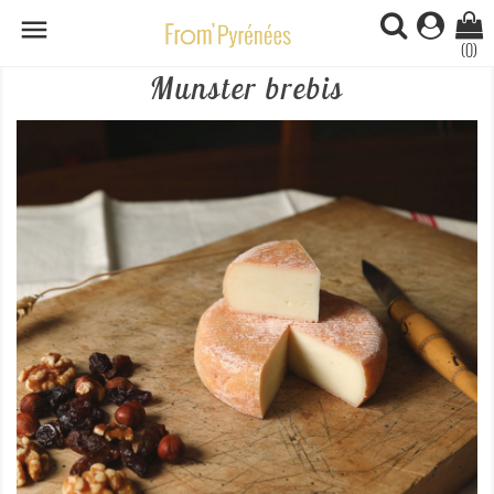

(0)
Munster brebis