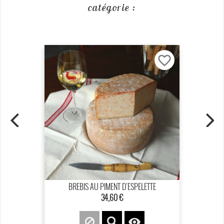
catégorie :
favorite_border
BREBIS AU PIMENT D’ESPELETTE
34,60 €
Prix
