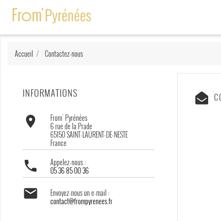
Accueil
Contactez-nous
INFORMATIONS
C
From' Pyrénées

6 rue de la Prade
65150 SAINT-LAURENT-DE-NESTE
France
Appelez-nous :

05 36 85 00 36

Envoyez-nous un e-mail :
contact@frompyrenees.fr