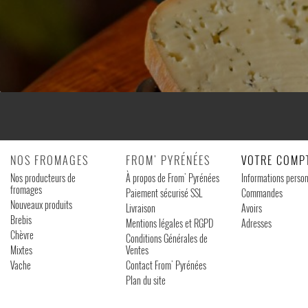
NOS FROMAGES
FROM' PYRÉNÉES
VOTRE COMP
Nos producteurs de
À propos de From' Pyrénées
Informations person
fromages
Paiement sécurisé SSL
Commandes
Nouveaux produits
Livraison
Avoirs
Brebis
Mentions légales et RGPD
Adresses
Chèvre
Conditions Générales de
Mixtes
Ventes
Vache
Contact From' Pyrénées
Plan du site