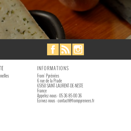
Facebook
Rss
Instagram
TE
INFORMATIONS
nelles
From' Pyrénées
6 rue de la Prade
65150 SAINT-LAURENT-DE-NESTE
France
Appelez-nous :
05 36 85 00 36
Écrivez-nous :
contact@frompyrenees.fr