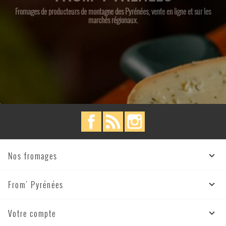
Fromages de producteurs de montagne des Pyrénées, vente en ligne et sur les
marchés régionaux.
Facebook
Rss
Instagram
Nos fromages

From' Pyrénées

Votre compte
